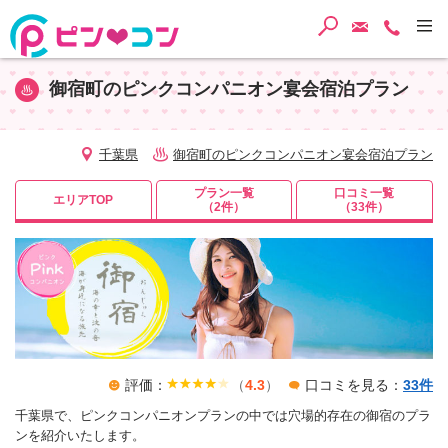
検索
ご予約・
TEL
御宿町のピンクコンパニオン宴会宿泊プラン
千葉県
御宿町のピンクコンパニオン宴会宿泊プラン
プラン一覧
口コミ一覧
エリアTOP
（2件）
（33件）
評価：
（
4.3
）
口コミを見る：
33件
千葉県で、ピンクコンパニオンプランの中では穴場的存在の御宿のプラ
ンを紹介いたします。