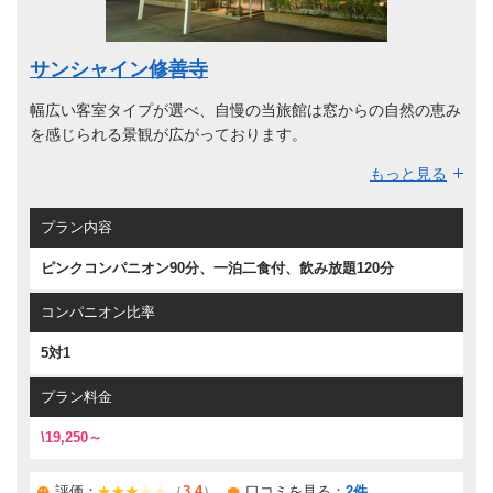
サンシャイン修善寺
幅広い客室タイプが選べ、自慢の当旅館は窓からの自然の恵み
を感じられる景観が広がっております。
お風呂は24時間いつでも入れるので、源泉100％掛け流しでゆ
もっと見る
ったりと疲れ日頃の英気を養うことが出来ます。
駿河湾でとれた新鮮な海鮮を活かした四季折々の会席料理も自
プラン内容
慢です。
ピンクコンパニオン90分、一泊二食付、飲み放題120分
コンパニオン比率
5対1
プラン料金
\19,250～
評価：
（
3.4
）
口コミを見る：
2件