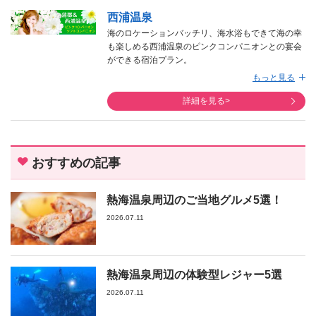
西浦温泉
海のロケーションバッチリ、海水浴もできて海の幸
も楽しめる西浦温泉のピンクコンパニオンとの宴会
ができる宿泊プラン。
太平洋で育ったおいしい海の幸をいっぱい味わえる
もっと見る
蒲郡エリア。
観光先で一番選ばれるのはラグーナ蒲郡です。グル
詳細を見る>
メやショッピングやプールなど楽しみどころが一箇
所にいっぱい詰まった施設です。
そして、春から始まる潮干狩りを楽しみに訪れるお
客様も大勢いらっしゃいます。やってみると、案外
おすすめの記事
童心に返ってしまって思ったよりも楽しめたと帰ら
れるお客様が大勢いらっしゃいます。
ピンクコンパニオンの女の子も、若い女の子を中心
熱海温泉周辺のご当地グルメ5選！
にご要望によっては30代の子でも幅広く手配できる
2026.07.11
ので、お申し込みの際にご要望などぜひおっしゃっ
て下さいませ。
熱海温泉周辺の体験型レジャー5選
2026.07.11