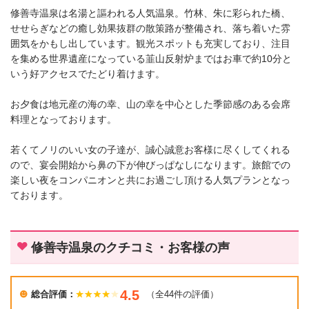
修善寺温泉は名湯と謳われる人気温泉。竹林、朱に彩られた橋、
せせらぎなどの癒し効果抜群の散策路が整備され、落ち着いた雰
囲気をかもし出しています。観光スポットも充実しており、注目
を集める世界遺産になっている韮山反射炉まではお車で約10分と
いう好アクセスでたどり着けます。
お夕食は地元産の海の幸、山の幸を中心とした季節感のある会席
料理となっております。
若くてノリのいい女の子達が、誠心誠意お客様に尽くしてくれる
ので、宴会開始から鼻の下が伸びっぱなしになります。旅館での
楽しい夜をコンパニオンと共にお過ごし頂ける人気プランとなっ
ております。
修善寺温泉のクチコミ・お客様の声
4.5
総合評価：
（全44件の評価）