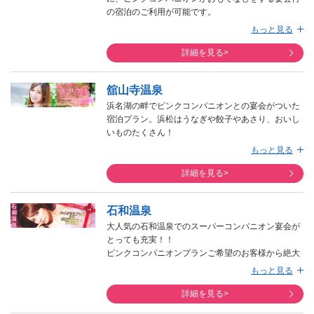
あるようでしたらご利用頂きたいです。
の宿泊のご利用が可能です。
伊豆半島で人気のリゾート温泉地、伊東温泉は人気
もっと見る
の観光先になっています。
詳細を見る>
舘山寺温泉
浜名湖の畔でピンクコンパニオンとの宴会がついた
宿泊プラン。浜松はうなぎや餃子やあさり、おいし
いものたくさん！
静岡県の浜松市にある浜名湖のほとりに湧き出る温
もっと見る
泉、かんざんじ温泉でピンクコンパニオンとの宴会
がついた宿泊プランをお手配いたします。
詳細を見る>
石和温泉
大人気の石和温泉でのスーパーコンパニオン宴会が
とっても充実！！
ピンクコンパニオンプランご希望のお客様から絶大
な支持を集める石和温泉郷。
もっと見る
関東エリアで人気を集めている温泉地の一つ。宴会
後の夜遊びを含めてのお楽しみが待っています。
詳細を見る>