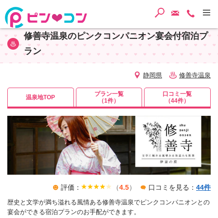
検索
ご予約・
TEL
修善寺温泉のピンクコンパニオン宴会付宿泊プ
ラン
静岡県
修善寺温泉
プラン一覧
口コミ一覧
温泉地TOP
（1件）
（44件）
評価：
（
4.5
）
口コミを見る：
44件
歴史と文学が満ち溢れる風情ある修善寺温泉でピンクコンパニオンとの
宴会ができる宿泊プランのお手配ができます。