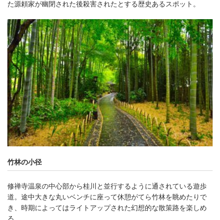
た源頼家が幽閉された後殺害されたとする歴史あるスポット。
竹林の小径
修禅寺温泉の中心部から桂川と並行するように通されている遊歩
道。途中大きな丸いベンチに座って休憩がてら竹林を眺めたりで
き、時期によってはライトアップされた幻想的な散策路を楽しめ
る。