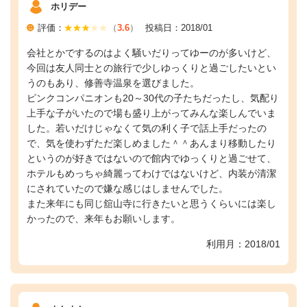
ホリデー
評価：
（
3.6
）
投稿日：2018/01
会社とかでするのはよく騒いだりってゆーのが多いけど、
今回は友人同士との旅行で少しゆっくりと過ごしたいとい
うのもあり、修善寺温泉を選びました。
ピンクコンパニオンも20～30代の子たちだったし、気配り
上手な子がいたので場も盛り上がってみんな楽しんでいま
した。若いだけじゃなくて気の利く子で話上手だったの
で、気を使わずただ楽しめました＾＾あんまり移動したり
というのが好きではないので館内でゆっくりと過ごせて、
ホテルもめっちゃ綺麗ってわけではないけど、内装が清潔
にされていたので嫌な感じはしませんでした。
また来年にも同じ舘山寺に行きたいと思うくらいには楽し
かったので、来年もお願いします。
利用月：2018/01