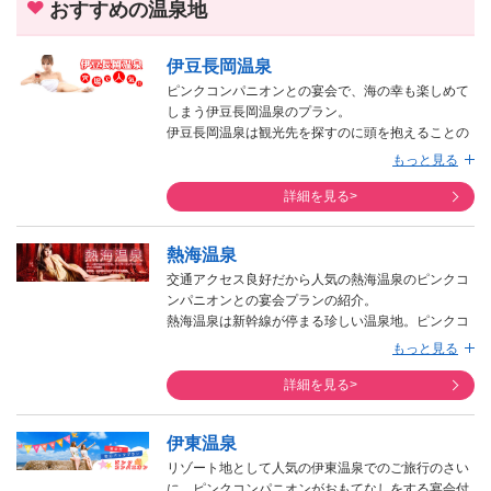
おすすめの温泉地
伊豆長岡温泉
ピンクコンパニオンとの宴会で、海の幸も楽しめて
しまう伊豆長岡温泉のプラン。
伊豆長岡温泉は観光先を探すのに頭を抱えることの
ないエリアです。熱帯植物園や、水族館、ロープウ
もっと見る
ェイ、果物狩りなど、行き先はたくさんあるので、
選び放題です。
詳細を見る>
また、ピンクコンパニオンの女の子も多数所属して
いるので、年齢やタイプなどのお客様からのご要望
熱海温泉
も叶えやすい温泉地でもあります。
掲載しているプランの他にもお値段重視のお客様に
交通アクセス良好だから人気の熱海温泉のピンクコ
はコンパニオン90分プランなどがありますので、ご
ンパニオンとの宴会プランの紹介。
要望の方はお申し込み時に教えて下さいませ。
熱海温泉は新幹線が停まる珍しい温泉地。ピンクコ
ンパニオンのプランも多数取り扱っていますので、
もっと見る
お客様のご要望が叶いやすいエリアであります。
また、宴会が終わってから夜の街に遊びに出たいと
詳細を見る>
いうお客様は、温泉街に歓楽エリアがあるので熱海
温泉のプランが好まれるようです。
伊東温泉
せっかくの旅行なのでと貸切風呂のオプションをつ
けられたり、露天風呂付客室のプランを選ばれるお
リゾート地として人気の伊東温泉でのご旅行のさい
客様も結構いらっしゃいますので、ご予算に余裕が
に、ピンクコンパニオンがおもてなしをする宴会付