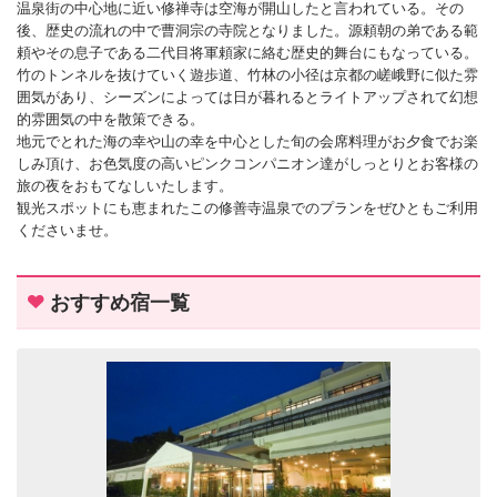
温泉街の中心地に近い修禅寺は空海が開山したと言われている。その
後、歴史の流れの中で曹洞宗の寺院となりました。源頼朝の弟である範
頼やその息子である二代目将軍頼家に絡む歴史的舞台にもなっている。
竹のトンネルを抜けていく遊歩道、竹林の小径は京都の嵯峨野に似た雰
囲気があり、シーズンによっては日が暮れるとライトアップされて幻想
的雰囲気の中を散策できる。
地元でとれた海の幸や山の幸を中心とした旬の会席料理がお夕食でお楽
しみ頂け、お色気度の高いピンクコンパニオン達がしっとりとお客様の
旅の夜をおもてなしいたします。
観光スポットにも恵まれたこの修善寺温泉でのプランをぜひともご利用
くださいませ。
おすすめ宿一覧