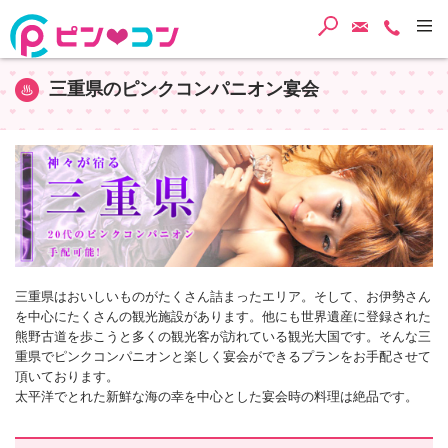
検索
ご予約・
TEL
三重県のピンクコンパニオン宴会
三重県はおいしいものがたくさん詰まったエリア。そして、お伊勢さん
を中心にたくさんの観光施設があります。他にも世界遺産に登録された
熊野古道を歩こうと多くの観光客が訪れている観光大国です。そんな三
重県でピンクコンパニオンと楽しく宴会ができるプランをお手配させて
頂いております。
太平洋でとれた新鮮な海の幸を中心とした宴会時の料理は絶品です。