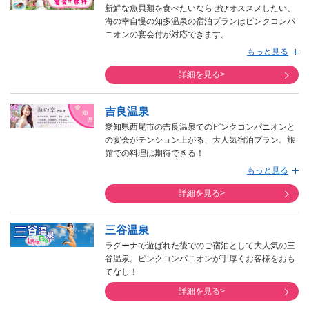
客様も大勢いらっしゃいます。やってみると、案外
新鮮な魚貝類を食べたいならぜひオススメしたい、
童心に返ってしまって思ったよりも楽しめたと帰ら
海の幸自慢の知多温泉の宿泊プランはピンクコンパ
れるお客様が大勢いらっしゃいます。
ニオンの宴会付が対応できます。
ピンクコンパニオンの女の子も、若い女の子を中心
名古屋市内からお車で約60分という好アクセスが嬉
もっと見る
にご要望によっては30代の子でも幅広く手配できる
しい、知多半島のピンクコンパニオンがおもてなし
ので、お申し込みの際にご要望などぜひおっしゃっ
をする宴会付の宿泊プランは、内海温泉や山海温泉
詳細を見る>
て下さいませ。
などの旅館様での手配が可能になります。
吉良温泉
愛知県西尾市の吉良温泉でのピンクコンパニオンと
の宴会がテンション上がる、大人気宿泊プラン。旅
館での料理は期待できる！
名古屋から約1時間、蒲郡から約30分という好アク
もっと見る
セス。西尾市の温泉街です。
三河湾に恵まれた豊かな海の幸を中心とした魚介
詳細を見る>
と、海辺の温泉地ならでは景観をお楽しみ頂けま
す。
三谷温泉
ラグーナで遊ばれた後でのご宿泊として大人気の三
谷温泉。ピンクコンパニオンが手厚くお客様をおも
てなし！
詳細を見る>