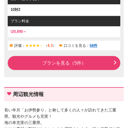
聞きながら食べるのも旅の思い出になります。
10対2
ピンクコンパニオンは若い女の子が揃うプランがあるので、そ
ちらのプランが大変人気となっています。
プラン料金
\20,890～
評価：
（
4.3
）
口コミを見る：
68件
プランを見る（5件）
周辺観光情報
長い年月「お伊勢参り」と称して多くの人々が訪れてきた三重
県。観光やグルメも充実！
海の幸充実の三重県。