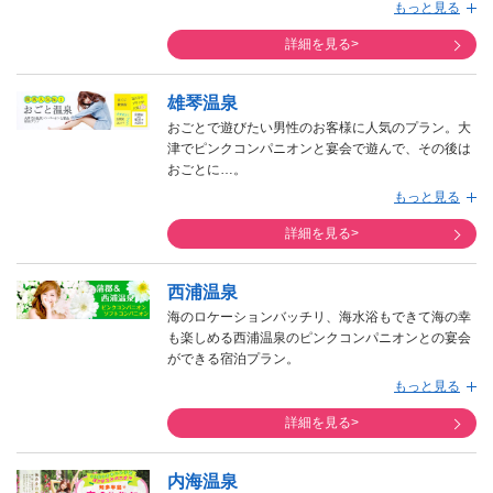
の手配も可能になります。
もっと見る
お伊勢さん参りに行かれるお客様からのお手配が多
いプランです。信仰心の厚い方は、参拝の前に二見
詳細を見る>
興玉神社や天の岩戸、猿田彦神社も訪れているよう
です。また、他にも伊勢、鳥羽周辺にはスペイン
雄琴温泉
村、鳥羽水族館、伊勢・安土桃山文化村、ミキモト
真珠島などがあるので行き先で困ることはないで
おごとで遊びたい男性のお客様に人気のプラン。大
す。
津でピンクコンパニオンと宴会で遊んで、その後は
鳥羽は海女さんが全国一いる地域。海女小屋でとれ
おごとに…。
たての新鮮なウニやサザエ、アワビなどを海女さん
京都からとてもアクセスが良く、関西や北陸、中京
もっと見る
のおもしろ楽しい話を聞きながら食べるのも旅の思
方面から多数のお客様からご利用頂いております。
い出になります。
近江牛も食べられて、宴会後はおごとで遊んで、満
詳細を見る>
ピンクコンパニオンは若い女の子が揃うプランがあ
足度が高い関西で大人気のプランです。関西でダン
るので、そちらのプランが大変人気となっていま
トツで人気のおごと温泉でのお色気コンパニオンと
西浦温泉
す。
の宴会付宿泊プラン。
海のロケーションバッチリ、海水浴もできて海の幸
も楽しめる西浦温泉のピンクコンパニオンとの宴会
ができる宿泊プラン。
太平洋で育ったおいしい海の幸をいっぱい味わえる
もっと見る
蒲郡エリア。
観光先で一番選ばれるのはラグーナ蒲郡です。グル
詳細を見る>
メやショッピングやプールなど楽しみどころが一箇
所にいっぱい詰まった施設です。
内海温泉
そして、春から始まる潮干狩りを楽しみに訪れるお