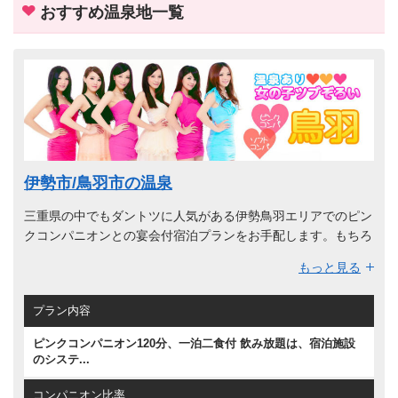
おすすめ温泉地一覧
伊勢市/鳥羽市の温泉
三重県の中でもダントツに人気がある伊勢鳥羽エリアでのピン
クコンパニオンとの宴会付宿泊プランをお手配します。もちろ
ん温泉をひいている旅館様での手配も可能になります。
もっと見る
お伊勢さん参りに行かれるお客様からのお手配が多いプランで
す。信仰心の厚い方は、参拝の前に二見興玉神社や天の岩戸、
プラン内容
猿田彦神社も訪れているようです。また、他にも伊勢、鳥羽周
辺にはスペイン村、鳥羽水族館、伊勢・安土桃山文化村、ミキ
ピンクコンパニオン120分、一泊二食付 飲み放題は、宿泊施設
モト真珠島などがあるので行き先で困ることはないです。
のシステ...
鳥羽は海女さんが全国一いる地域。海女小屋でとれたての新鮮
なウニやサザエ、アワビなどを海女さんのおもしろ楽しい話を
コンパニオン比率