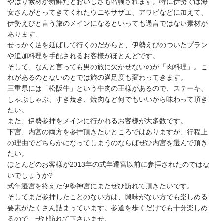
やはり素材が新鮮だとおいしさも増幅されます。特に伊勢では海
女さんがとってきてくれたウニやサザエ、アワビなどに加えて、
伊勢えびと言う旅のメインになるといっても過言ではない素材が
あります。
せっかく足を延ばして行くのだからと、伊勢えびのついたプラン
や追加料理を手配されるお客様がほとんどです。
そして、なんと言っても男の旅に欠かせないのが「肉料理」。こ
れがあるのとないのとでは旅の満足度も変わってきます。
三重県には「松阪牛」という牛肉の王様があるので、ステーキ、
しゃぶしゃぶ、すき焼き、焼肉など何でもいいから味わって頂き
たい。
また、伊勢参拝をメインに行かれるお客様が大多数です。
下宮、内宮の両方を参拝頂きたいところではありますが、行程上
の理由でどちらかになってしまうのならばぜひ内宮を選んで頂き
たい。
ほとんどのお客様が2013年の式年遷宮以前に参拝されたのではな
いでしょうか?
式年遷宮を終えた伊勢神宮にまたぜひ訪れて頂きたいです。
そしてまだ参拝したことのない方は、興味がない方でも楽しめる
要素がたくさん詰まっています。参道を歩くだけでも十分楽しめ
るので、ぜひ訪れて下さいませ。