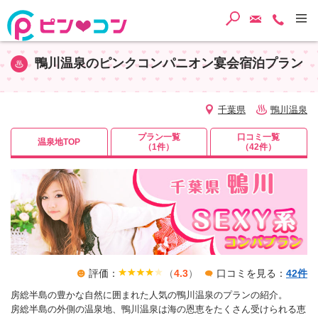
検索
ご予約・
TEL
鴨川温泉のピンクコンパニオン宴会宿泊プラン
千葉県
鴨川温泉
プラン一覧
口コミ一覧
温泉地TOP
（1件）
（42件）
評価：
（
4.3
）
口コミを見る：
42件
房総半島の豊かな自然に囲まれた人気の鴨川温泉のプランの紹介。
房総半島の外側の温泉地、鴨川温泉は海の恩恵をたくさん受けられる恵