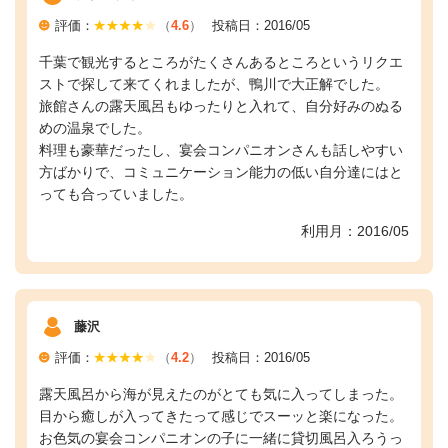
評価：
（
4.6
）
投稿日：2016/05
千葉で観光するところがたくさんあるところというリクエ
ストで探して来てくれましたが、鴨川で大正解でした。
旅館さんの露天風呂もゆったりと入れて、自分好みのぬる
めの温泉でした。
料理も豪華だったし、宴会コンパニオンさんも話しやすい
方ばかりで、コミュニケーション能力の低い自分達にはと
っても合っていました。
利用月：2016/05
藤沢
評価：
（
4.2
）
投稿日：2016/05
露天風呂から海が見えたのがとても気に入ってしまった。
目から癒しが入ってきたって感じでスーッと楽になった。
お色気の宴会コンパニオンの子に一緒に貸切風呂入ろうっ