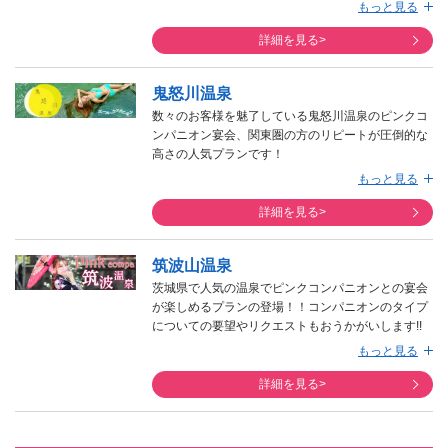
さん受けられる海の町。
もっと見る
詳細を見る>
鬼怒川温泉
数々のお客様を魅了している鬼怒川温泉のピンクコ
ンパニオン宴会、関東圏の方のリピートが圧倒的な
高さの人気プランです！
日光の寺社領であったことから、日光詣帰りの諸大
もっと見る
名や僧侶達のみが利用可能な温泉であったとされて
います。日光東照宮、中禅寺湖、華厳の滝などの日
詳細を見る>
光を代表する観光の拠点としても人気を集める鬼怒
川温泉。観光スポットが最も充実している観光先と
筑波山温泉
して日本全国から注目を浴びています。旅館数も大
変多く、選ぶ楽しみがあるのもこの鬼怒川温泉の特
茨城県で人気の温泉でピンクコンパニオンとの宴会
徴です。お夕食の時間にお客様をおもてなしするの
が楽しめるプランの登場！！コンパニオンのタイプ
は、ピンクコンパニオン、スーパーコンパニオン、
についての要望やリクエストもおうかがいします!!
シースルーコンパニオンの、要はお色気コンパニオ
お問い合わせの多い茨城県。尚且つ温泉にも入りた
もっと見る
ンです。ノーマルコンパニオン以上のランクアップ
いというお客様のリクエストに応えて、新しく筑波
された濃厚な接客をぜひお楽しみ下さいませ。
山温泉のプランの登場！
詳細を見る>