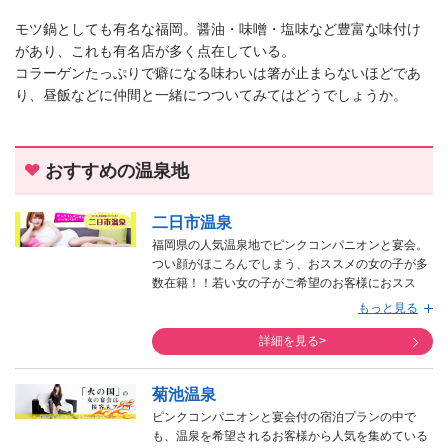
モツ鍋としても有名な福岡。醤油・味噌・塩味など豊富な味付け
があり、これも有名店が多く点在している。
コラーゲンたっぷりで癖になる味わいは箸が止まらないほどであ
り、昼飯などに仲間と一緒につついてみてはどうでしょうか。
おすすめの温泉地
二日市温泉
福岡県の人気温泉地でピンクコンパニオンと宴会。
つい顔がほころんでしまう、おススメの女の子が多
数在籍！！若い女の子がご希望のお客様におスス
メ!!
もっと見る
ピンクコンパニオンを多く排出している福岡県の温
泉地で、ピンクコンパニオンと楽しく宴会できる宿
詳細を見る>
泊プランが登場。博多まで約30分とアクセスも良
く、太宰府天満宮にも車で約30分程度で行けてしま
菊池温泉
います。観光の拠点にもなります。
ピンクコンパニオンと宴会付の宿泊プランの中で
も、温泉を希望されるお客様から人気を集めている