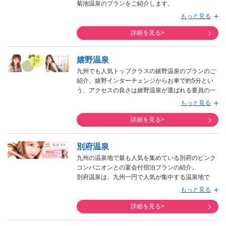
菊池温泉のプランをご紹介します。
菊池渓谷の雰囲気そのままの、こじんまりとした閑
もっと見る
静な宿泊施設が集まる温泉地。
詳細を見る>
嬉野温泉
九州でも人気トップクラスの嬉野温泉のプランのご
紹介。嬉野インターチェンジからお車で約5分とい
う、アクセスの良さは嬉野温泉が選ばれる要員の一
つになっています。
もっと見る
ひっそりとした温泉の雰囲気は、日常から離れての
んびりとした気分にされてくれ、心を癒してくれま
詳細を見る>
す。公衆浴場シーボルトの湯で温泉につかったり、
シーボルトの足湯・足蒸し湯に立寄って旅の仲間と
別府温泉
話に花を咲かせたりと、楽しめる要素がもりだくさ
ん。
九州の温泉地で最も人気を集めている別府のピンク
旅館の朝食で出される、嬉野温泉豆腐は温泉水でコ
コンパニオンとの宴会付宿泊プランの紹介。
トコトと煮込んで作られ、食べてみるととろとろで
別府温泉は、九州一円で人気が集中する温泉地で
おいしい!ぬめりがあって肌がつるつるになる嬉野温
す。温泉地そのものが人気があるので、スーパーコ
もっと見る
泉独特の泉質と共にお楽しみくださいませ。
ンパニオンが手配できても宿泊施設に空室がない場
合がよくあります。
詳細を見る>
特に施設の新しさや立地などの条件で人気がある旅
館様ほど予約ですぐに埋まってしまうので、別府で