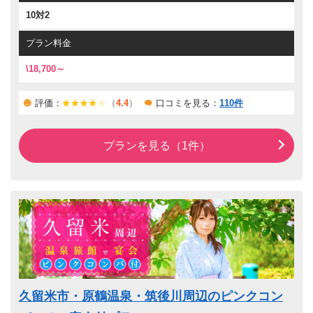
様にオススメです。ぜひ旅の夜は博多でお過ごし下さいませ。
10対2
プラン料金
\18,700～
評価：
（
4.4
）
口コミを見る：
110件
プランを見る（1件）
久留米市・原鶴温泉・筑後川周辺のピンクコン