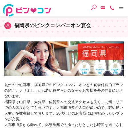
検索
ご予約・
TEL
福岡県のピンクコンパニオン宴会
九州の中心都市、福岡県でのピンクコンパニオンとの宴会付宿泊プラン
の紹介。ノリよししかも若い粒ぞろいの女子がお客様を夢の世界にいざ
ないます。
福岡県は山口県、大分県、佐賀県への交通アクセスも良く、九州エリア
での人気度がとても高いです。大都市博多の人口が多いので、若い良い
人材が多数在籍しております。20代狙いのお客様にはお勧めしたいプラ
ンが充実。
大都市博多から離れて、温泉旅館でのゆったりとしたお時間を過ごされ