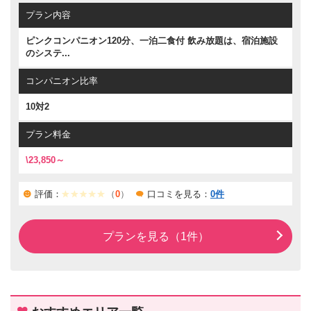
ンクコンパニオンと楽しく宴会できる宿泊プランが登場。博多
プラン内容
まで約30分とアクセスも良く、太宰府天満宮にも車で約30分
程度で行けてしまいます。観光の拠点にもなります。
ピンクコンパニオン120分、一泊二食付 飲み放題は、宿泊施設
のシステ...
コンパニオン比率
10対2
プラン料金
\23,850～
評価：
（
0
）
口コミを見る：
0件
プランを見る（1件）