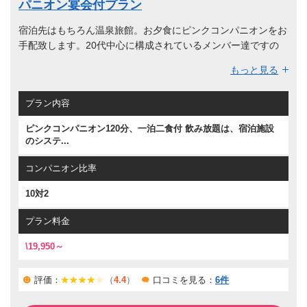
パニオン宴会付プラン
宿泊先はもちろん温泉旅館。お夕食にピンクコンパニオンをお
手配致します。20代中心に構成されているメンバー達ですの
で、若い子を希望されるお客様にお勧めのプランです。久留
もっと見る
米・原鶴・筑後川周辺の温泉旅館でのお手配となります。季節
感ある会席料理を中心としたお料理を楽しめるお夕食時にはも
プラン内容
ちろんピンクコンパニオンがお客様と楽しい旅の夜のお時間を
作り出します。
ピンクコンパニオン120分、一泊二食付 飲み放題は、宿泊施設
福岡県の中で人気の高いこちらのピンクコンパニオン付宴会が
のシステ...
できる宿泊プランをぜひご利用頂きたいです。
コンパニオン比率
10対2
プラン料金
\19,950～
評価：
（
4.4
）
口コミを見る：
6件