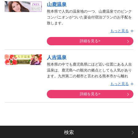
山鹿温泉
のご宿泊のお客様にはお早目のご予約をお勧めして
おります。地獄めぐりなどの観光先の充実、市街に
熊本県で人気の温泉地の一つ、山鹿温泉でのピンク
歓楽街があるなどの理由で、男性のお客様からたく
コンパニオンがついた宴会付宿泊プランのお手配を
さんのご指示を得ております。
致します。
また、露天風呂から別府湾が見える宿や、露天風呂
熊本県の北部のエリアに位置する山鹿温泉となって
もっと見る
付客室も人気が集まっております。少数のお客様か
おります。
ら団体のお客様まで、幅広く対応させて頂けます。
詳細を見る>
人吉温泉
熊本県の中でも鹿児島県にほど近い位置にある人吉
温泉は、鹿児島への観光の拠点としても人気があり
ます。九州第二の都市と言われる熊本市から離れ
て、くま川や山々に囲まれたのどかな光景が広がる
もっと見る
人吉温泉で旅の夜を盛り上げるピンクコンパニオン
達のおもてなしは個性があり、​他温泉地プランと比
詳細を見る>
較して全国レベルでピンクコンパニオンプランのリ
ピート率が高い温泉地です。この病み付きになる人
吉温泉のピンクコンパニオンプランをぜひお試し下
さい。
検索