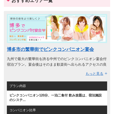
おすすめエリア一覧
博多市の繁華街でピンクコンパニオン宴会
九州で最大の繁華街を誇る中州でのピンクコンパニオン宴会付
宿泊プラン。宴会後はそのまま歓楽街へ出られるアクセスの良
さも人気。九州で最大の規模を誇る繁華街、博多の中洲には日
もっと見る
暮れと共に仕事や出張帰りのビジネスマンや観光客でごった返
す。ちょうちんのライトが光る屋台がズラッと建ち並び、博多
プラン内容
ならではの光景が眼にできる。そんな中州の個室宴会場で、ス
ーパーコンパニオンとの宴会ができる宿泊プランが人気。
ピンクコンパニオン120分、一泊二食付 飲み放題は、宿泊施設
宿泊先も、中州からのアクセスがいい宿泊施設になるので、安
のシステ...
心して夜遊びができます。手配するピンクコンパニオンの子達
も、もちろん20代の女の子が中心に揃っており、質重視のお客
コンパニオン比率